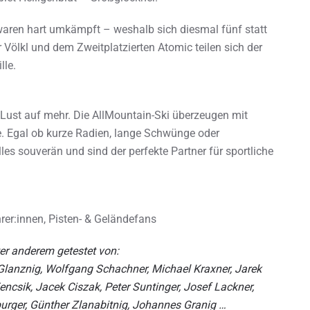
 waren hart umkämpft – weshalb sich diesmal fünf statt
 Völkl und dem Zweitplatzierten Atomic teilen sich der
lle.
en Lust auf mehr. Die AllMountain-Ski überzeugen mit
ce. Egal ob kurze Radien, lange Schwünge oder
s souverän und sind der perfekte Partner für sportliche
rer:innen, Pisten- & Geländefans
r anderem getestet von:
 Glanznig, Wolfgang Schachner, Michael Kraxner, Jarek
ncsik, Jacek Ciszak, Peter Suntinger, Josef Lackner,
burger, Günther Zlanabitnig, Johannes Granig …