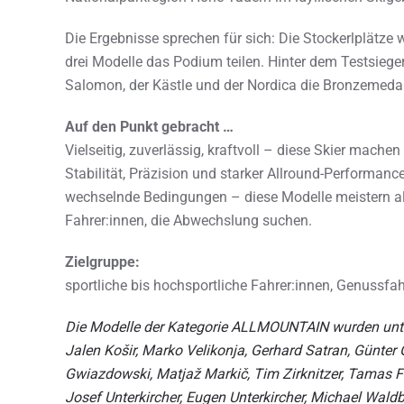
Die Ergebnisse sprechen für sich: Die Stockerlplätze
drei Modelle das Podium teilen. Hinter dem Testsieger
Salomon, der Kästle und der Nordica die Bronzemedai
Auf den Punkt gebracht …
Vielseitig, zuverlässig, kraftvoll – diese Skier mach
Stabilität, Präzision und starker Allround-Performan
wechselnde Bedingungen – diese Modelle meistern alle
Fahrer:innen, die Abwechslung suchen.
Zielgruppe:
sportliche bis hochsportliche Fahrer:innen, Genussfah
Die Modelle der Kategorie ALLMOUNTAIN wurden unte
Jalen Košir, Marko Velikonja, Gerhard Satran, Günter
Gwiazdowski, Matjaž Markič, Tim Zirknitzer, Tamas Fe
Josef Unterkircher, Eugen Unterkircher, Michael Wald